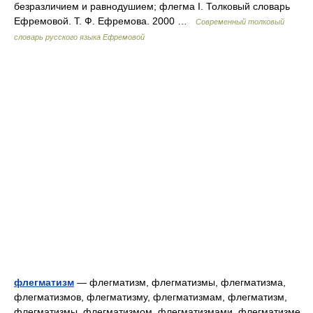
безразличием и равнодушием; флегма I. Толковый словарь
Ефремовой. Т. Ф. Ефремова. 2000 …
Современный толковый
словарь русского языка Ефремовой
флегматизм
— флегматизм, флегматизмы, флегматизма,
флегматизмов, флегматизму, флегматизмам, флегматизм,
флегматизмы, флегматизмом, флегматизмами, флегматизме,