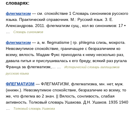
словарях:
флегматизм
— см. спокойствие 1 Словарь синонимов русского
языка. Практический справочник. М.: Русский язык. З. Е.
Александрова. 2011. флегматизм сущ., кол во синонимов: 17 •
…
Словарь синонимов
флегматизм
— а, м. flegmatisme | гр. phlegma слизь, мокрота.
Невозмутимое спокойствие, граничащее с безразличием ко
всему, вялость. Мадам Фукс приходила к нему несколько раз,
давала питья и прислушивалась к его бреду, всякий раз ругала
Франца за флегматизм,… …
Исторический словарь галлицизмов
русского языка
ФЛЕГМАТИЗМ
— ФЛЕГМАТИЗМ, флегматизма, мн. нет, муж.
(книжн.). Невозмутимое спокойствие, безразличие ко всему, то
же, что флегма во 2 знач. || Вялость, сонливость, слабая
активность. Толковый словарь Ушакова. Д.Н. Ушаков. 1935 1940
…
Толковый словарь Ушакова