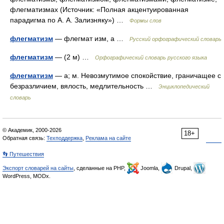
флегматизмах (Источник: «Полная акцентуированная
парадигма по А. А. Зализняку») …
Формы слов
флегматизм
— флегмат изм, а …
Русский орфографический словарь
флегматизм
— (2 м) …
Орфографический словарь русского языка
флегматизм
— а; м. Невозмутимое спокойствие, граничащее с
безразличием, вялость, медлительность …
Энциклопедический
словарь
© Академик, 2000-2026
18+
Обратная связь:
Техподдержка
,
Реклама на сайте
👣 Путешествия
Экспорт словарей на сайты
, сделанные на PHP,
Joomla,
Drupal,
WordPress, MODx.