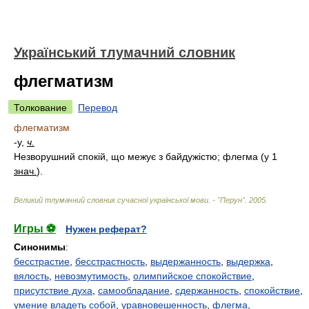
Український тлумачний словник
флегматизм
Толкование
Перевод
флегматизм
-у,
ч.
Незворушний спокій, що межує з байдужістю; флегма (у 1
знач.
)
.
Великий тлумачний словник сучасної української мови. - "Перун"
.
2005
.
Игры ⚽
Нужен реферат?
Синонимы
:
бесстрастие
,
бесстрастность
,
выдержанность
,
выдержка
,
вялость
,
невозмутимость
,
олимпийское спокойствие
,
присутствие духа
,
самообладание
,
сдержанность
,
спокойствие
,
умение владеть собой
,
уравновешенность
,
флегма
,